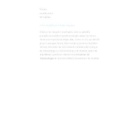
Alta cualificación del equipo
Ofrecer los mejores resultados, sólo se pueden
garantizar cuando el profesional que dirige la clínica
tiene una trayectoria impecable, como es el caso del Dr.
Jesús Calatayud Sierra, Director de la Revista Científica
Dental, Miembro de la Comisión Científica del Colegio
de Odontólogos y Estomatólogos de Madrid, autor de
dos libros
y profesor titular en la
Facultad de
Odontología
de la Universidad Complutense de Madrid.