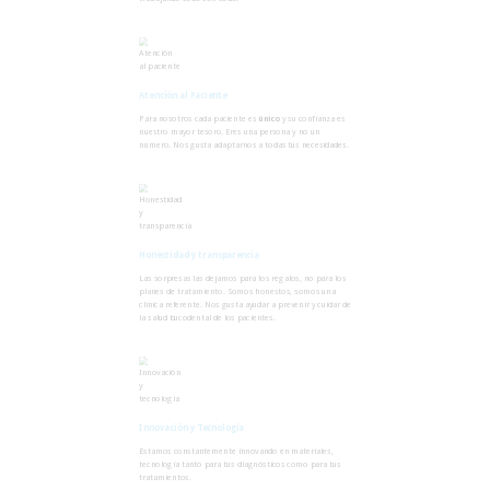
Atención al Paciente
Para nosotros cada paciente es
único
y su confianza es
nuestro mayor tesoro. Eres una persona y no un
número. Nos gusta adaptarnos a todas tus necesidades.
Honestidad y transparencia
Las sorpresas las dejamos para los regalos, no para los
planes de tratamiento. Somos honestos, somos una
clínica referente. Nos gusta ayudar a prevenir y cuidar de
la salud bucodental de los pacientes.
Innovación y Tecnología
Estamos constantemente innovando en materiales,
tecnología tanto para tus diagnósticos como para tus
tratamientos.