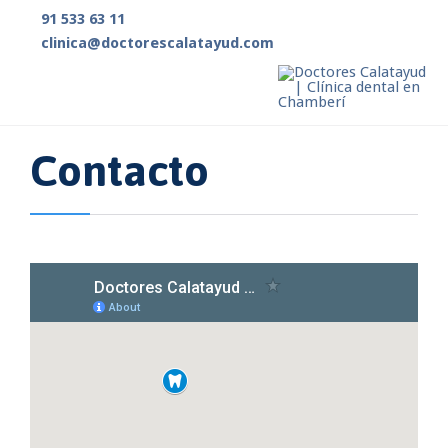
91 533 63 11

clinica@doctorescalatayud.com

Contacto